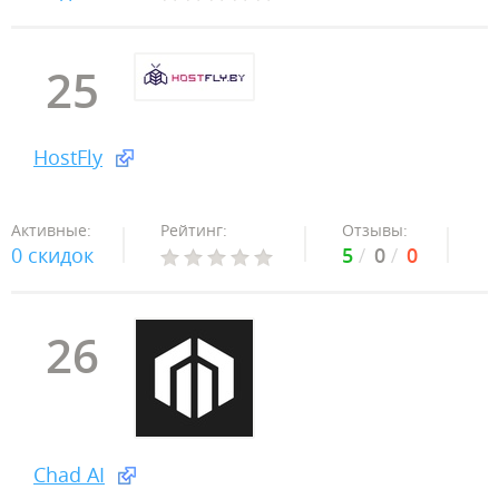
25
HostFly
Активные:
Рейтинг:
Отзывы:
0 скидок
5
0
0
26
Chad AI