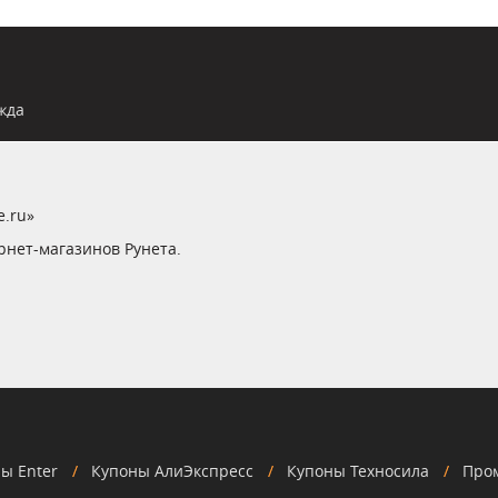
жда
e.ru»
рнет-магазинов Рунета.
ы Enter
Купоны АлиЭкспресс
Купоны Техносила
Про