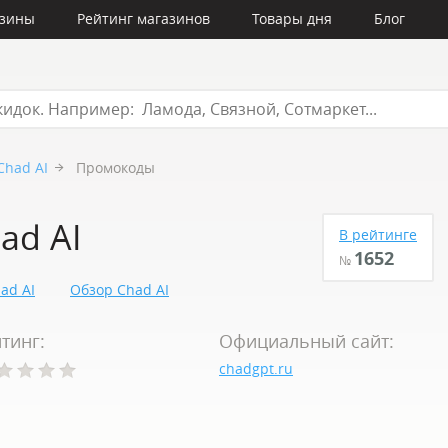
азины
Рейтинг магазинов
Товары дня
Блог
Chad AI
Промокоды
ad AI
В рейтинге
1652
№
ad AI
Обзор Chad AI
тинг:
Официальный сайт:
chadgpt.ru