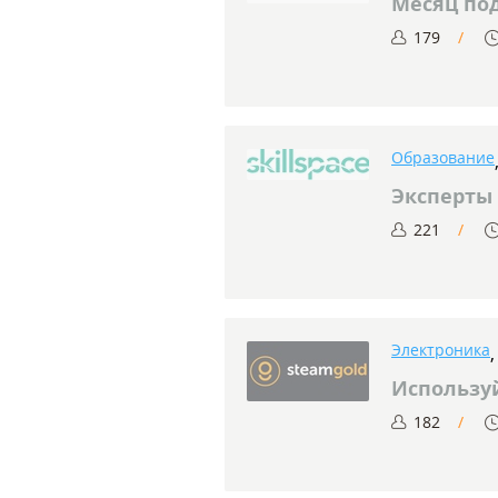
Месяц под
179
Образование
Эксперты
221
Электроника
Использу
182