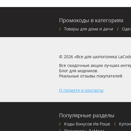
Промокоды в категориях
Товары для дома и дачи
Оде
© 2026 «Все для шопоголика LaCod
Все скидочные акции лучших инте
Блог для модников.
Реальные отзывы покупателей.
О проекте и контакты
Популярные разделы
Коды бонусов Ив Роше
Купон
Промокоды ЛаМода