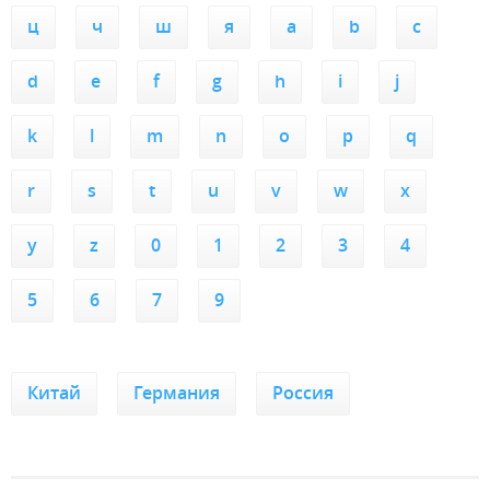
ц
ч
ш
я
a
b
c
d
e
f
g
h
i
j
k
l
m
n
o
p
q
r
s
t
u
v
w
x
y
z
0
1
2
3
4
5
6
7
9
Китай
Германия
Россия