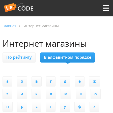
Главная
Интернет магазины
Интернет магазины
По рейтингу
В алфавитном порядке
а
б
в
г
д
е
ж
з
и
к
л
м
н
о
п
р
с
т
у
ф
х