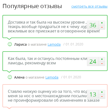
Популярные отзывы
смотреть все отзывы
Доставка и так была на высоком уровне ,но
36
теакрь вообще придраться не к чему .курьеры
вежливые все приезжает в оговоренное время!
/ 01.01.2020
Лариса
о магазине
Lamoda
Как была, так и останусь постоянным клиентом
24
ламоды, рекоменду всем
/ 01.01.2020
Алена
о магазине
Lamoda
Ставлю низкую оценку из-за того, что водили
13
меня за нос о местонахождении посылки, а ещё
не проинформировали об изменениях в заказе