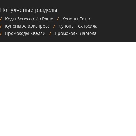
Популярные разделы
Коды бонусов Ив Роше
Купоны Enter
Купоны АлиЭкспресс
Купоны Техносила
Промокоды Квелли
Промокоды ЛаМода