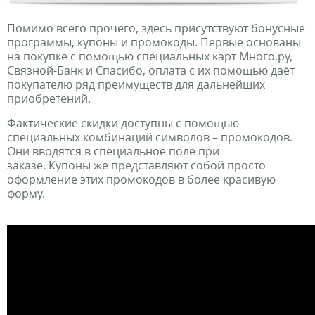
Помимо всего прочего, здесь присутствуют бонусные
программы,
купоны и промокоды. Первые основаны
на покупке с помощью специальных карт Много.ру,
Связной-Банк и Спасибо, оплата с их помощью даёт
покупателю ряд преимуществ для дальнейших
приобретений.
Фактические скидки доступны с помощью
специальных комбинаций символов – промокодов.
Они вводятся в специальное поле при
заказе. Купоны же представляют собой просто
оформление этих промокодов в более красивую
форму.