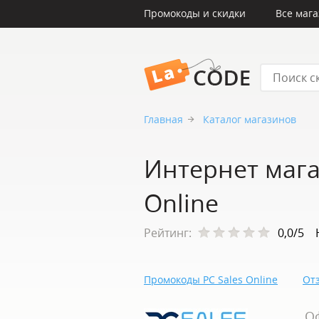
Промокоды и скидки
Все маг
LaCode
Главная
Каталог магазинов
Интернет мага
Online
Рейтинг:
0,0/5
Промокоды PC Sales Online
Отз
О