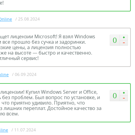
е!
/ 25.08.2024
Online
ищет лицензии Microsoft! Я взял Windows
0
и все прошло без сучка и задоринки.
изкие цены, а лицензия полностью
же на высоте — быстро и качественно.
отличный сервис!
/ 06.09.2024
nline
лицензии! Купил Windows Server и Office,
0
 без проблем. Был вопрос по установке, и
 что приятно удивило. Приятно, что
з лишних переплат. Достойное качество за
ую всем.
/ 11.07.2024
line