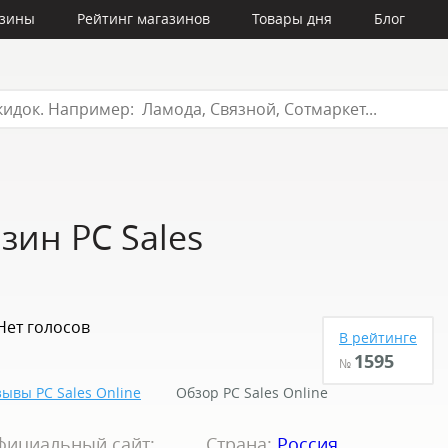
азины
Рейтинг магазинов
Товары дня
Блог
зин PC Sales
Нет голосов
В рейтинге
1595
№
ывы PC Sales Online
Обзор PC Sales Online
фициальный сайт:
Страна:
Россия