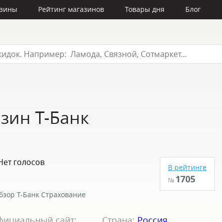
азины
Рейтинг магазинов
Товары дня
Блог
зин Т-Банк
Нет голосов
В рейтинге
1705
№
бзор Т-Банк Страхование
фициальный сайт:
Страна:
Россия