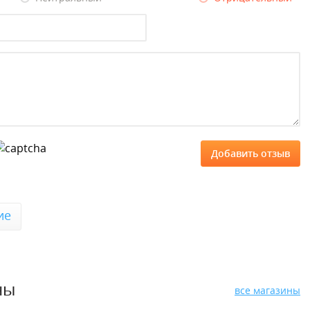
ие
ны
все магазины