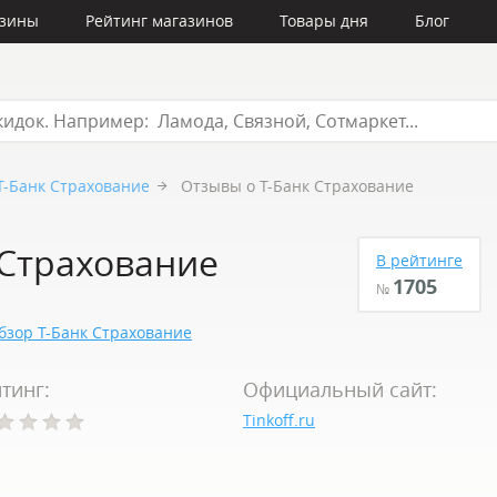
азины
Рейтинг магазинов
Товары дня
Блог
Т-Банк Страхование
Отзывы о Т-Банк Страхование
 Страхование
В рейтинге
1705
№
бзор Т-Банк Страхование
тинг:
Официальный сайт:
Tinkoff.ru