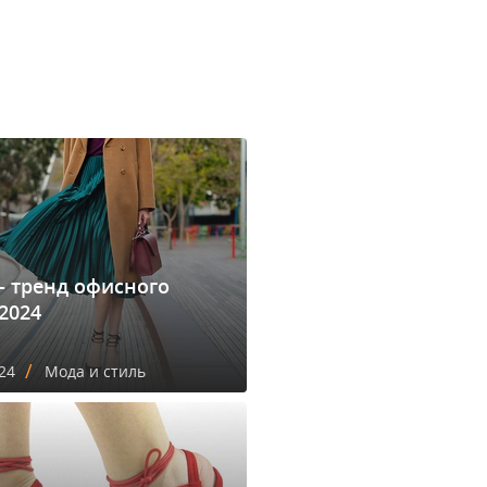
- тренд офисного
2024
/
24
Мода и стиль