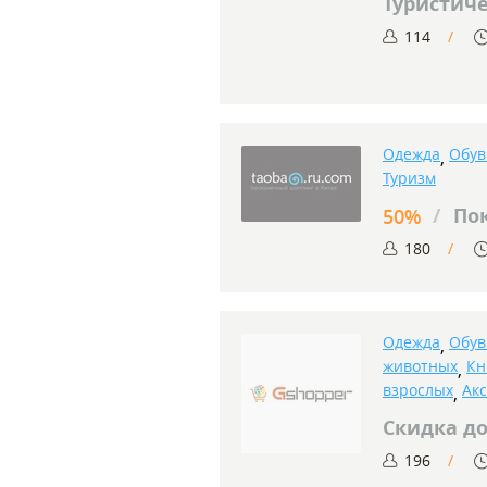
Туристич
114
Одежда
Обув
,
Туризм
/
По
50%
180
Одежда
Обув
,
животных
Кн
,
взрослых
Ак
,
Скидка до
196