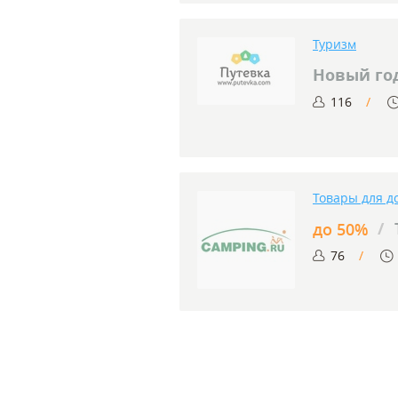
Туризм
Новый го
116
Товары для д
/
до 50%
76