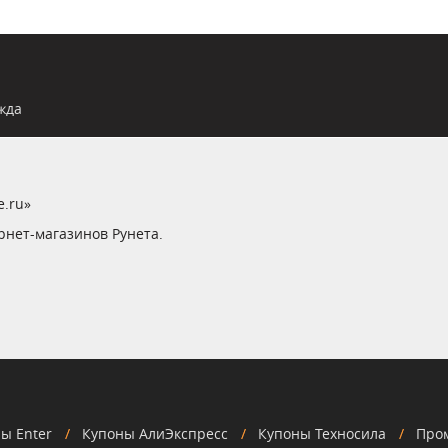
жда
e.ru»
рнет-магазинов Рунета.
ы Enter
Купоны АлиЭкспресс
Купоны Техносила
Про