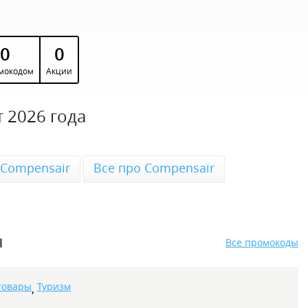
0
0
мокодом
Акции
 2026 года
 Compensair
Все про Compensair
ы
Все промокоды
товары
Туризм
,