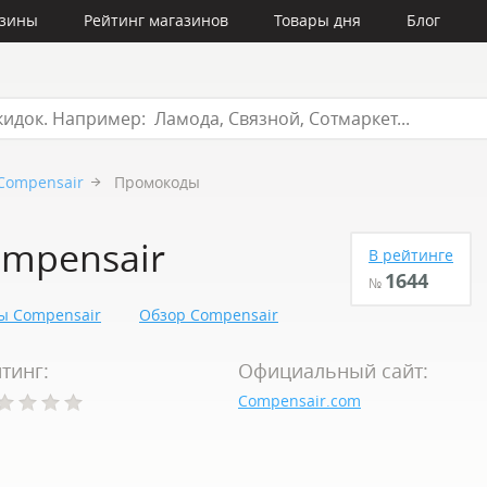
азины
Рейтинг магазинов
Товары дня
Блог
Compensair
Промокоды
mpensair
В рейтинге
1644
№
ы Compensair
Обзор Compensair
тинг:
Официальный сайт:
Compensair.com