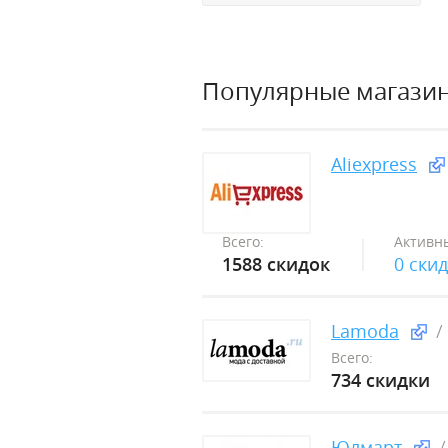
Популярные магази
Aliexpress
Всего:
Активн
1588 скидок
0 ски
Lamoda
Всего:
734 скидки
Юлмарт