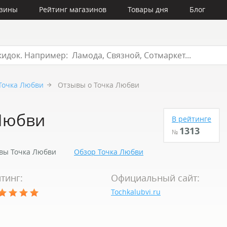
азины
Рейтинг магазинов
Товары дня
Блог
Точка Любви
Отзывы о Точка Любви
Любви
В рейтинге
1313
№
вы Точка Любви
Обзор Точка Любви
тинг:
Официальный сайт:
Tochkalubvi.ru