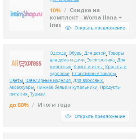
/
Скидка на
10%
комплект - Woma Ilana +
Ines + Iona S
Открыть предложение
Одежда
Обувь
Для детей
Товары
,
,
,
для дома и дачи
Электроника
Для
,
,
животных
Книги и игры
Красота и
,
,
здоровье
Спортивные товары
,
,
Цветы
Ювелирные изделия
Для взрослых
,
,
,
Аксессуары
Нижнее белье и купальники
Продукты
,
,
питания
Туризм
,
/
Итоги года
до 80%
Открыть предложение