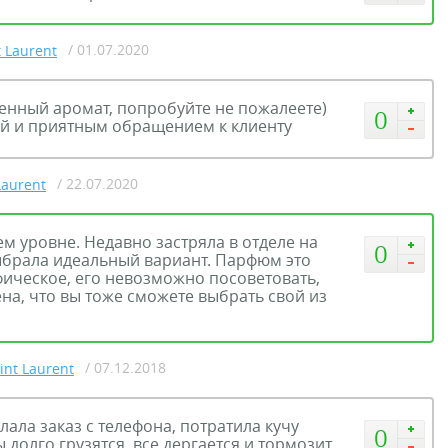
/ 01.07.2020
t Laurent
ственный аромат, попробуйте не пожалеете)
0
ой и приятным обращением к клиенту
/ 22.07.2020
Laurent
 уровне. Недавно застряла в отделе на
0
выбрала идеальный вариант. Парфюм это
фическое, его невозможно посоветовать,
ена, что вы тоже сможете выбрать свой из
/ 07.12.2018
int Laurent
елала заказ с телефона, потратила кучу
0
долго грузятся, все дергается и тормозит.