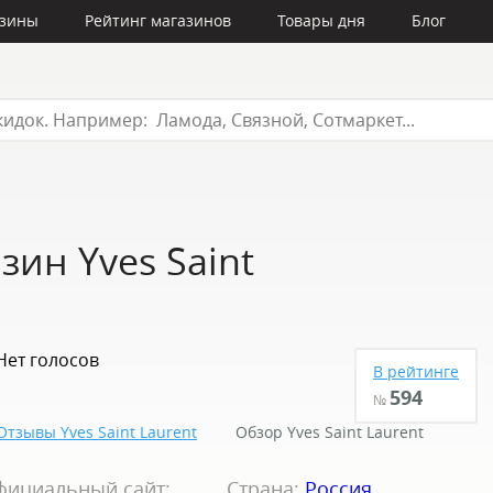
азины
Рейтинг магазинов
Товары дня
Блог
зин Yves Saint
Нет голосов
В рейтинге
594
№
Отзывы Yves Saint Laurent
Обзор Yves Saint Laurent
фициальный сайт:
Страна:
Россия