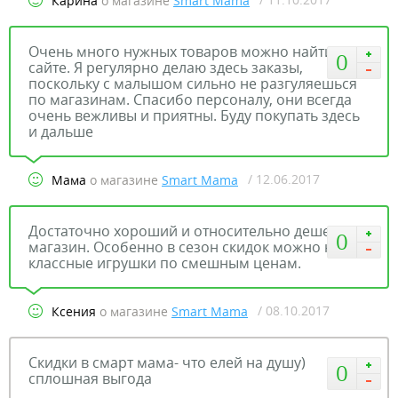
Карина
о магазине
Smart Mama
Очень много нужных товаров можно найти на
0
сайте. Я регулярно делаю здесь заказы,
поскольку с малышом сильно не разгуляешься
по магазинам. Спасибо персоналу, они всегда
очень вежливы и приятны. Буду покупать здесь
и дальше
/ 12.06.2017
Мама
о магазине
Smart Mama
Достаточно хороший и относительно дешевый
0
магазин. Особенно в сезон скидок можно найти
классные игрушки по смешным ценам.
/ 08.10.2017
Ксения
о магазине
Smart Mama
Скидки в смарт мама- что елей на душу)
0
сплошная выгода