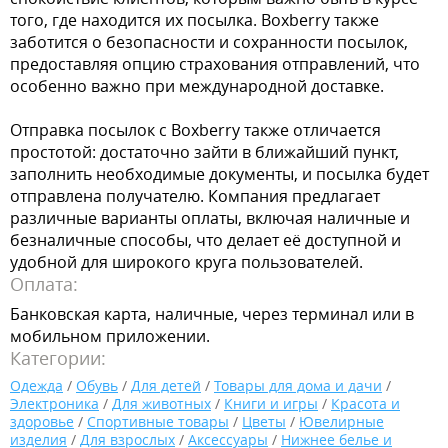
того, где находится их посылка. Boxberry также
заботится о безопасности и сохранности посылок,
предоставляя опцию страхования отправлений, что
особенно важно при международной доставке.
Отправка посылок с Boxberry также отличается
простотой: достаточно зайти в ближайший пункт,
заполнить необходимые документы, и посылка будет
отправлена получателю. Компания предлагает
различные варианты оплаты, включая наличные и
безналичные способы, что делает её доступной и
удобной для широкого круга пользователей.
Оплата:
Банковская карта, наличные, через терминал или в
мобильном приложении.
Категории:
Одежда
/
Обувь
/
Для детей
/
Товары для дома и дачи
/
Электроника
/
Для животных
/
Книги и игры
/
Красота и
здоровье
/
Спортивные товары
/
Цветы
/
Ювелирные
изделия
/
Для взрослых
/
Аксессуары
/
Нижнее белье и