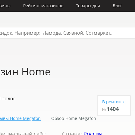
азины
Рейтинг магазинов
Товары дня
Блог
азин Home
1 голос
В рейтинге
1404
№
ывы Home Megafon
Обзор Home Megafon
фициальный сайт:
Страна:
Россия