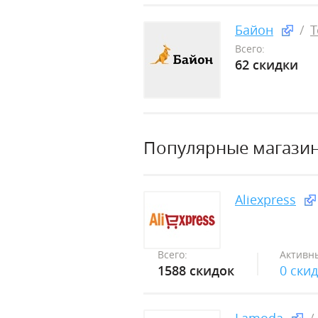
Байон
Т
Всего:
62 скидки
Популярные магази
Aliexpress
Всего:
Активн
1588 скидок
0 ски