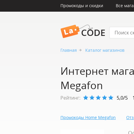
Промокоды и скидки
Все маг
LaCode
Главная
Каталог магазинов
Интернет маг
Megafon
Рейтинг:
5,0/5
Промокоды Home Megafon
Отз
О