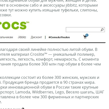
повседневной обуви для мужчин, женщин и детей.
ет в основном сабо и аксессуары jibbitz, которыми
акже тут можно купить изящные туфельки, слипоны,
совки.
благодаря своей линейке полностью литой обуви. В
теля материал Croslite™ — уникальный полимер,
мягкость, легкость, комфорт, немаркость. С момента
мпания продала более 300 млн пар обуви в более чем
коллекции состоит из более 300 женских, мужских и
. Продукция бренда продается в 90 странах мира.
рки инновационной обуви в России такие крупные
рспорт, Lamoda, Wildberries, Lego, Весело шагать, ШАГ
ставлена в более чем 300 фирменных и партнерских
.