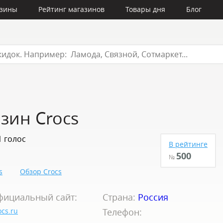
азины
Рейтинг магазинов
Товары дня
Блог
зин Crocs
1 голос
В рейтинге
500
№
s
Обзор Crocs
фициальный сайт:
Страна:
Россия
ocs.ru
Телефон: