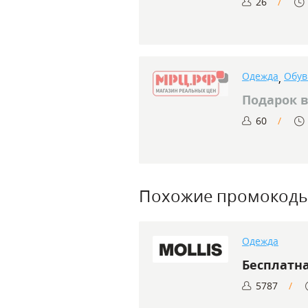
26
Одежда
Обув
,
Подарок 
60
Похожие промокод
Одежда
Бесплатн
5787