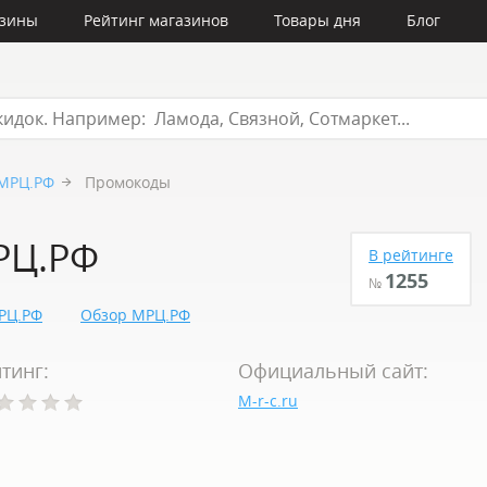
азины
Рейтинг магазинов
Товары дня
Блог
МРЦ.РФ
Промокоды
РЦ.РФ
В рейтинге
1255
№
РЦ.РФ
Обзор МРЦ.РФ
тинг:
Официальный сайт:
M-r-c.ru