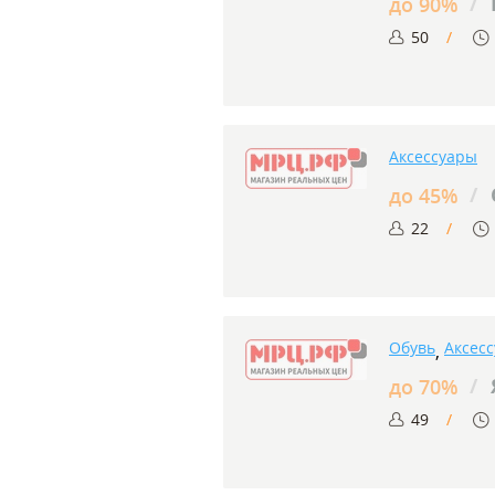
/
до 90%
50
Аксессуары
/
до 45%
22
Обувь
Аксес
,
/
до 70%
49