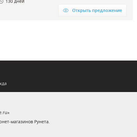
130 дней
Открыть предложение
жда
e.ru»
рнет-магазинов Рунета.