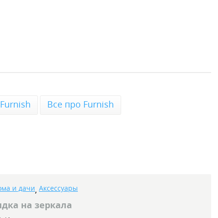
Furnish
Все про Furnish
ома и дачи
Аксессуары
,
дка на зеркала