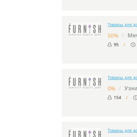
Товары для д
/
Меб
50%
95
Товары для д
/
Узна
0%
154
Товары для д