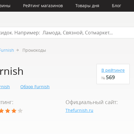
азины
Рейтинг магазинов
Товары дня
Блог
Furnish
Промокоды
rnish
В рейтинге
569
№
rnish
Обзор Furnish
тинг:
Официальный сайт:
Thefurnish.ru