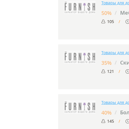
Товары для д
/
Меб
50%
105
Товары для д
/
Ски
35%
121
Товары для д
/
Бол
40%
145