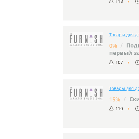
118
Товары для д
/
Подп
0%
первый з
107
Товары для д
/
Ски
15%
110