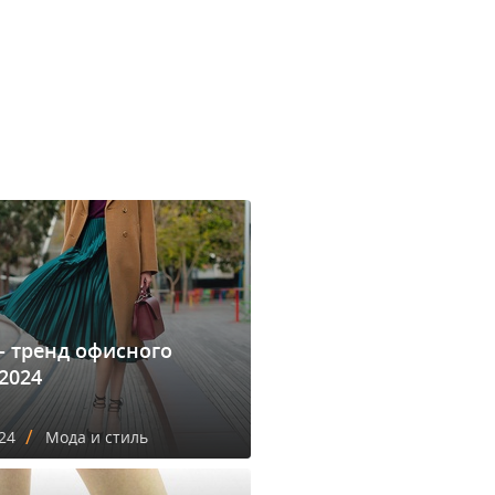
- тренд офисного
2024
/
24
Мода и стиль