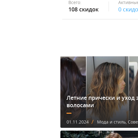
Всего:
Активные
108 скидок
0 скид
Летние прически и уход 
волосами
/
01.11.2024
Мода и стиль, Сов