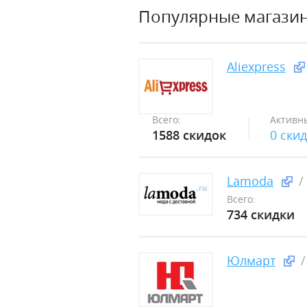
Популярные магази
Aliexpress
Всего:
Активн
1588 скидок
0 ски
Lamoda
Всего:
734 скидки
Юлмарт