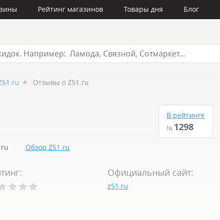
азины
Рейтинг магазинов
Товары дня
Блог
Z51.ru
Отзывы о Z51.ru
В рейтинге
1298
№
.ru
Обзор Z51.ru
тинг:
Официальный сайт:
z51.ru