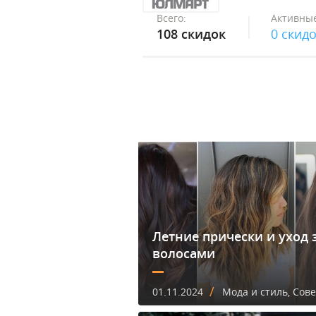
Всего:
Активные
108 скидок
0 скид
Летние прически и уход 
волосами
/
01.11.2024
Мода и стиль, Сов