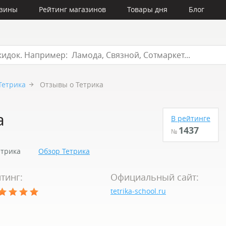
азины
Рейтинг магазинов
Товары дня
Блог
Тетрика
Отзывы о Тетрика
а
В рейтинге
1437
№
етрика
Обзор Тетрика
тинг:
Официальный сайт:
tetrika-school.ru