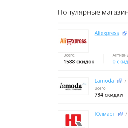
Популярные магази
Aliexpress
Всего:
Активн
1588 скидок
0 ски
Lamoda
Всего:
734 скидки
Юлмарт