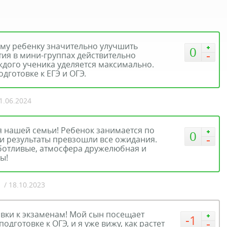
му ребенку значительно улучшить
0
тия в мини-группах действительно
ждого ученика уделяется максимально.
дготовке к ЕГЭ и ОГЭ.
01.06.2024
я нашей семьи! Ребенок занимается по
0
и результаты превзошли все ожидания.
ботливые, атмосфера дружелюбная и
ы!
/ 18.10.2023
овки к экзаменам! Мой сын посещает
-1
одготовке к ОГЭ, и я уже вижу, как растет