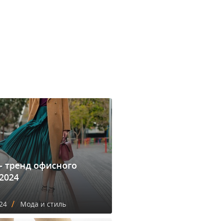
- тренд офисного
2024
/
24
Мода и стиль