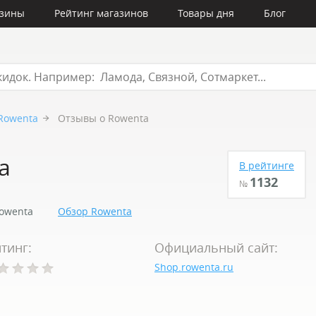
азины
Рейтинг магазинов
Товары дня
Блог
Rowenta
Отзывы о Rowenta
a
В рейтинге
1132
№
owenta
Обзор Rowenta
тинг:
Официальный сайт:
Shop.rowenta.ru