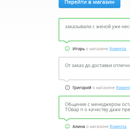
Перейти в магазин
заказывали с женой уже нес
Игорь
о магазине
Rowenta
От заказ до доставки отлич
Григорий
о магазине
Rowen
Общение с менеджером ост
ТОвар п о качеству даже п
Алина
о магазине
Rowenta