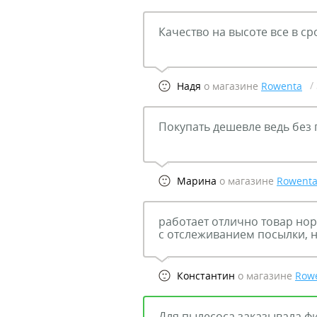
Качество на высоте все в ср
/
Надя
о магазине
Rowenta
Покупать дешевле ведь без 
Марина
о магазине
Rowent
работает отлично товар но
с отслеживанием посылки, н
Константин
о магазине
Row
Для пылесоса заказывала фи