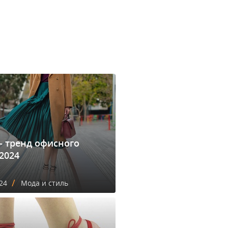
- тренд офисного
2024
/
24
Мода и стиль