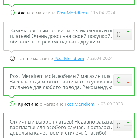
/ 15.04.2024
Алена
о магазине
Post Meridiem
Замечательный сервис и великолепный выбор
0
платьев! Очень довольна своей покупкой, буду
обязательно рекомендовать друзьям!
/ 29.04.2024
Таня
о магазине
Post Meridiem
Post Meridiem мой любимый магазин платьев.
0
Здесь всегда можно найти что-то уникальное и
стильное для любого повода. Рекомендую!
/ 03.09.2023
Кристина
о магазине
Post Meridiem
Отличный выбор платьев! Недавно заказала у
0
вас платье для особого случая, и осталась очень
довольна качеством и стилем. Спасибо!