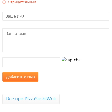
Отрицательный
Все про PizzaSushiWok