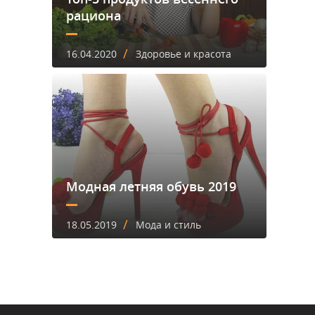
рациона
/
16.04.2020
Здоровье и красота
Модная летняя обувь 2019
/
18.05.2019
Мода и стиль