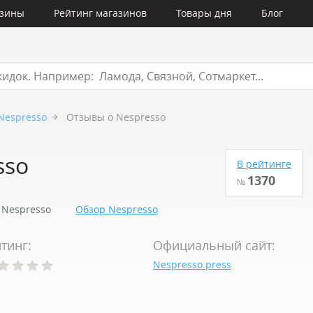
азины
Рейтинг магазинов
Товары дня
Блог
Nespresso
Отзывы о Nespresso
sso
В рейтинге
1370
№
Nespresso
Обзор Nespresso
тинг:
Официальный сайт:
Nespresso.press