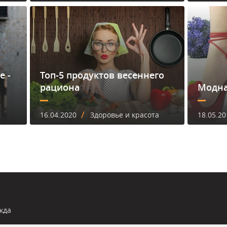
е -
Топ-5 продуктов весеннего
рациона
Модна
/
16.04.2020
Здоровье и красота
18.05.20
жда