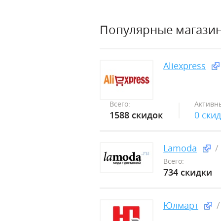
Популярные магази
Aliexpress
Всего:
Активн
1588 скидок
0 ски
Lamoda
Всего:
734 скидки
Юлмарт