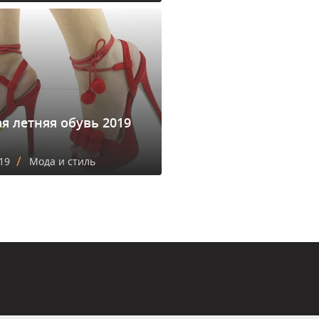
я летняя обувь 2019
/
19
Мода и стиль