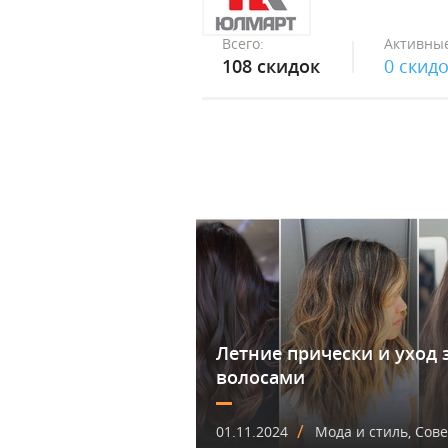
Всего:
Активные
108 скидок
0 скид
Летние прически и уход 
волосами
/
01.11.2024
Мода и стиль, Сов