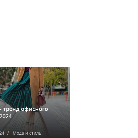
- тренд офисного
2024
/
24
Мода и стиль