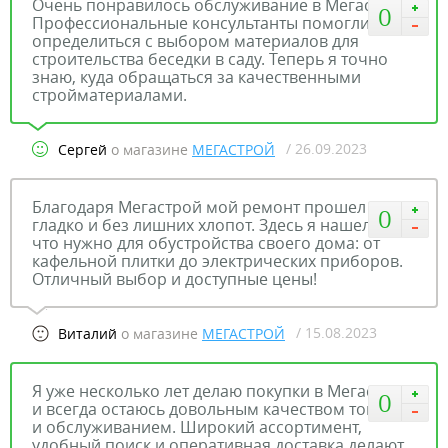
Очень понравилось обслуживание в Мегастрой.
0
Профессиональные консультанты помогли мне
определиться с выбором материалов для
строительства беседки в саду. Теперь я точно
знаю, куда обращаться за качественными
стройматериалами.
/ 26.09.2023
Сергей
о магазине
МЕГАСТРОЙ
Благодаря Мегастрой мой ремонт прошел
0
гладко и без лишних хлопот. Здесь я нашел все,
что нужно для обустройства своего дома: от
кафельной плитки до электрических приборов.
Отличный выбор и доступные цены!
/ 15.08.2023
Виталий
о магазине
МЕГАСТРОЙ
Я уже несколько лет делаю покупки в Мегастрой,
0
и всегда остаюсь довольным качеством товаров
и обслуживанием. Широкий ассортимент,
удобный поиск и оперативная доставка делают