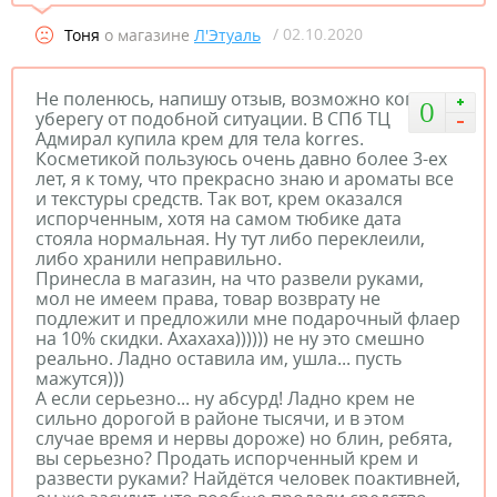
/ 02.10.2020
Тоня
о магазине
Л'Этуаль
Не поленюсь, напишу отзыв, возможно кого-то
0
уберегу от подобной ситуации. В СПб ТЦ
Адмирал купила крем для тела korres.
Косметикой пользуюсь очень давно более 3-ех
лет, я к тому, что прекрасно знаю и ароматы все
и текстуры средств. Так вот, крем оказался
испорченным, хотя на самом тюбике дата
стояла нормальная. Ну тут либо переклеили,
либо хранили неправильно.
Принесла в магазин, на что развели руками,
мол не имеем права, товар возврату не
подлежит и предложили мне подарочный флаер
на 10% скидки. Ахахаха)))))) не ну это смешно
реально. Ладно оставила им, ушла... пусть
мажутся)))
А если серьезно... ну абсурд! Ладно крем не
сильно дорогой в районе тысячи, и в этом
случае время и нервы дороже) но блин, ребята,
вы серьезно? Продать испорченный крем и
развести руками? Найдётся человек поактивней,