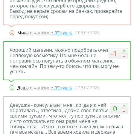
он же засудит, что вообще продали средство,
которое нанесло ущерб его здоровью.
Вывод: не верьте срокам на банках, проверяйте
перед покупкой)
/ 09.09.2020
Мила
о магазине
Л'Этуаль
Хороший магазин, можно подобрать очень
-1
неплохую косметику. Но мне больше
понравилось покупать в обычном магазине,
чем онлайн. Почему-то боюсь, что так могу не
успеть
/ 29.07.2020
Даша
о магазине
Л'Этуаль
Девушка - консультант мне , когда я к ней
0
обратилась , ответила , держа свое платье
своими руками , что мол , у нее руки заняты им
и что отпускать его она ради меня не
собирается... И что - в итоге я сама должна была
там все искать... Все время ходила и держала