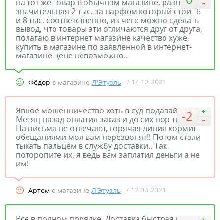
на тот же товар в обычном магазине, разница
значительная 2 тыс. за парфюм который стоит 6
и 8 тыс. соответственно, из чего можно сделать
вывод, что товары эти отличаются друг от друга,
полагаю в интернет магазине качество хуже,
купить в магазине по заявленной в интернет-
магазине цене невозможно..
/ 14.12.2021
Фёдор
о магазине
Л'Этуаль
Явное мошенничество хоть в суд подавай.
-2
Месяц назад оплатил заказ и до сих пор тишина.
На письма не отвечают, горячая линия кормит
обещаниями мол вам перезвонят!! Потом стали
тыкать пальцем в службу доставки.. Так
поторопите их, я ведь вам заплатил деньги а не
им!
/ 12.03.2021
Артем
о магазине
Л'Этуаль
Все в полном порядке, Доставка быстрая и