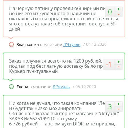
На черную пятницу провели обширный пиар,
0
но ничего из купленного в наличии не
оказалось (хотьи продолжает на сайте светиться
что есть), а узнала я об отсутствии ток спустя 5!!
дней
/ 04.12.2020
Злая кошка
о магазине
Л'Этуаль
Заказ получился всего-то на 1200 рублей, но
-1
подпал под бесплатную доставку было приятно.
Курьер пунктуальный
/ 05.10.2020
Елена
о магазине
Л'Этуаль
Ни когда не думал, что такая компания "Летуаль"
3
и будет так низко мохинировать.
Объясню: заказал в интернет магазине "Летуаль"
ЗАКАЗ № 5625199110 на сумму:
6 726 рублей - Парфюм духи DiOR, мне пришли,