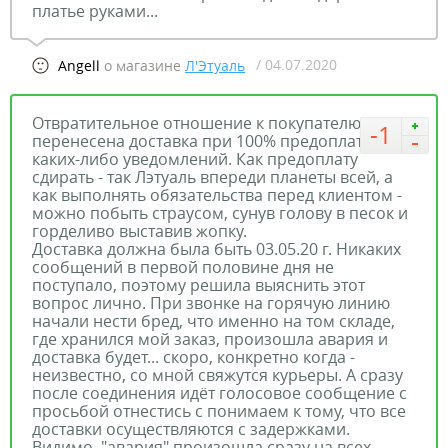
платье руками...
/ 04.07.2020
Angell
о магазине
Л'Этуаль
Отвратительное отношение к покупателю. Была
-1
перенесена доставка при 100% предоплате без
каких-либо уведомлений. Как предоплату
сдирать - так Лэтуаль впереди планеты всей, а
как выполнять обязательства перед клиентом -
можно побыть страусом, сунув голову в песок и
горделиво выставив жопку.
Доставка должна была быть 03.05.20 г. Никаких
сообщений в первой половине дня не
поступало, поэтому решила выяснить этот
вопрос лично. При звонке на горячую линию
начали нести бред, что именно на том складе,
где хранился мой заказ, произошла авария и
доставка будет... скоро, конкретно когда -
неизвестно, со мной свяжутся курьеры. А сразу
после соединения идёт голосовое сообщение с
просьбой отнестись с понимаем к тому, что все
доставки осуществляются с задержками.
Видимо, "авария" произошла сразу на всех