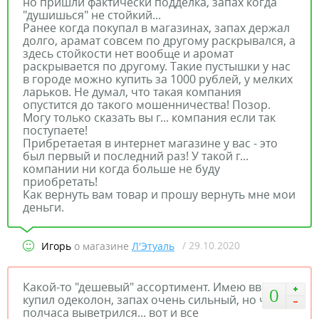
но пришли фактически подделка, запах когда
"душишься" не стойкий...
Ранее когда покупал в магазинах, запах держал
долго, арамат совсем по другому раскрывался, а
здесь стойкости нет вообще и аромат
раскрывается по другому. Такие пустышки у нас
в городе можно купить за 1000 рублей, у мелких
ларьков. Не думал, что такая компания
опустится до такого мошенничества! Позор.
Могу только сказать вы г... компания если так
поступаете!
Прибретаетая в интернет магазине у вас - это
был первый и последний раз! У такой г...
компании ни когда больше не буду
приобретать!
Как вернуть вам товар и прошу вернуть мне мои
деньги.
/ 29.10.2020
Игорь
о магазине
Л'Этуаль
Какой-то "дешевый" ассортимент. Имею ввиду,
0
купил одеколон, запах очень сильный, но через
полчаса выветрился... вот и все