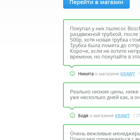
Перейти в магазин
Покупал у них пылесос Bosc
раздвижной трубкой, после
500р, хотя новая трубка сто
Трубка была помята до отпр
Короче, если не хотите не
времени, но покупайте в эт
Никита
о магазине
KRAWT
Реально низкие цены, ниже 
уже несколько дней как, а о
/ 2
Бодя
о магазине
KRAWT
Очень вежливые менеджеры 
Помогают определиться с в