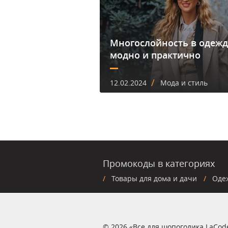
Многослойность в одежд
модно и практично
/
12.02.2024
Мода и стиль
Промокоды в категориях
Товары для дома и дачи
Оде
© 2026 «Все для шопоголика LaCod