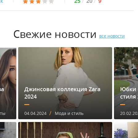
ок
25
20
9
Свежие новости
все новости
за
Джинсовая коллекция Zara
Юбки 
2024
стиля 
/
еты
04.04.2024
Мода и стиль
20.02.20