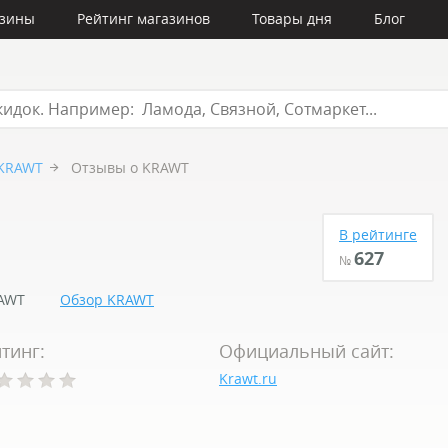
азины
Рейтинг магазинов
Товары дня
Блог
KRAWT
Отзывы о KRAWT
В рейтинге
627
№
AWT
Обзор KRAWT
тинг:
Официальный сайт:
Krawt.ru