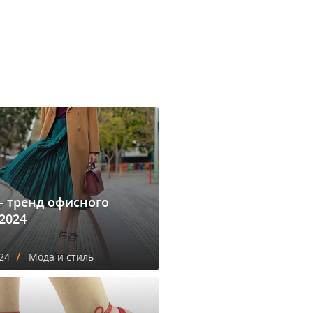
- тренд офисного
2024
/
24
Мода и стиль