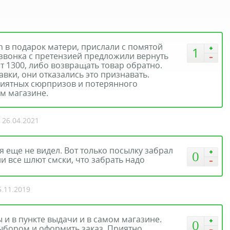
h в подарок матери, прислали с помятой
1
 звонка с претензией предложили вернуть
ит 1300, либо возвращать товар обратно.
авки, они отказались это признавать.
приятных сюрпризов и потерянного
ом магазине.
/ 26.04.2021
я еще не видел. Вот только посылку забрал
0
ни все шлют смски, что забрать надо
5.11.2019
и в пункте выдачи и в самом магазине.
0
ыбором и оформить заказ. Приятно