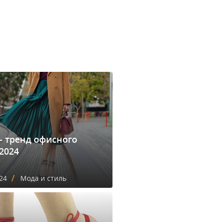
- тренд офисного
2024
/
24
Мода и стиль