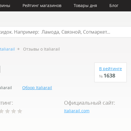
азины
Рейтинг магазинов
Товары дня
Блог
Italiarail
Отзывы о Italiarail
l
В рейтинге
1638
№
liarail
Обзор Italiarail
тинг:
Официальный сайт:
Italiarail.com