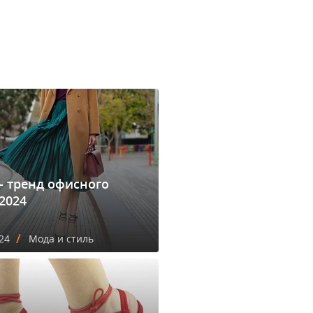
- тренд офисного
2024
/
24
Мода и стиль