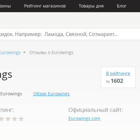
азины
Рейтинг магазинов
Товары дня
Блог
Eurowings
Отзывы о Eurowings
ngs
В рейтинге
1602
№
Eurowings
Обзор Eurowings
тинг:
Официальный сайт:
Eurowings.com