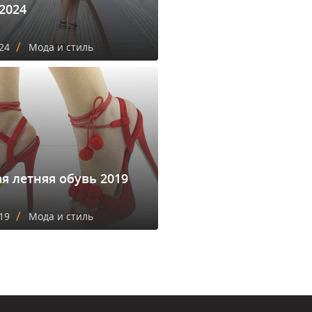
2024
/
24
Мода и стиль
я летняя обувь 2019
/
19
Мода и стиль