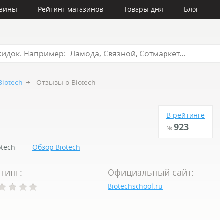
азины
Рейтинг магазинов
Товары дня
Блог
Biotech
Отзывы о Biotech
В рейтинге
923
№
tech
Обзор Biotech
тинг:
Официальный сайт:
Biotechschool.ru