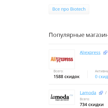
Все про Biotech
Популярные магази
Aliexpress
Всего:
Активн
1588 скидок
0 ски
Lamoda
Всего:
734 скидки