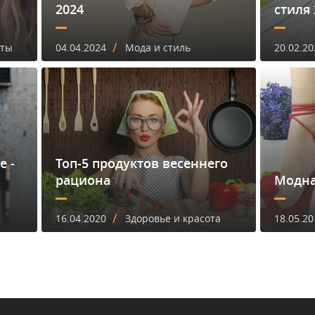
2024
стиля 
/
еты
04.04.2024
Мода и стиль
20.02.20
е -
Топ-5 продуктов весеннего
рациона
Модна
/
16.04.2020
Здоровье и красота
18.05.20