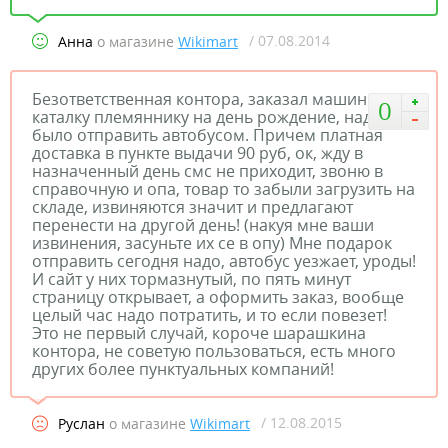
/ 07.08.2014
Анна
о магазине
Wikimart
Безответственная контора, заказал машинку
0
каталку племяннику на день рождение, надо
было отправить автобусом. Причем платная
доставка в пункте выдачи 90 руб, ок, жду в
назначенный день смс не приходит, звоню в
справочную и опа, товар то забыли загрузить на
складе, извиняются значит и предлагают
перенести на другой день! (накуя мне ваши
извинения, засуньте их се в опу) Мне подарок
отправить сегодня надо, автобус уезжает, уроды!
И сайт у них тормазнутый, по пять минут
страницу открывает, а оформить заказ, вообще
целый час надо потратить, и то если повезет!
Это не первый случай, короче шарашкина
контора, не советую пользоваться, есть много
других более пунктуальных компаний!
/ 12.08.2015
Руслан
о магазине
Wikimart