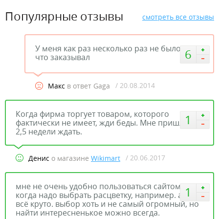
Популярные отзывы
смотреть все отзывы
У меня как раз несколько раз не было того
6
что заказывал
/ 20.08.2014
Макс
в ответ Gaga
Когда фирма торгует товаром, которого
1
фактически не имеет, жди беды. Мне пришлось
2,5 недели ждать.
/ 20.06.2017
Денис
о магазине
Wikimart
мне не очень удобно пользоваться сайтом,
1
когда надо выбрать расцветку, например. а так
всё круто. выбор хоть и не самый огромный, но
найти интересненькое можно всегда.