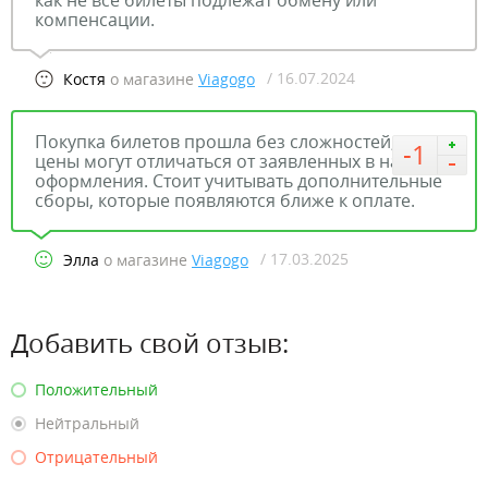
как не все билеты подлежат обмену или
компенсации.
/ 16.07.2024
Костя
о магазине
Viagogo
Покупка билетов прошла без сложностей, но
-1
цены могут отличаться от заявленных в начале
оформления. Стоит учитывать дополнительные
сборы, которые появляются ближе к оплате.
/ 17.03.2025
Элла
о магазине
Viagogo
Добавить свой отзыв:
Положительный
Нейтральный
Отрицательный