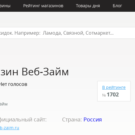
азины
Рейтинг магазинов
Товары дня
Блог
азин Веб-Займ
Нет голосов
В рейтинге
1702
№
Займ
фициальный сайт:
Страна:
Россия
b-zaim.ru