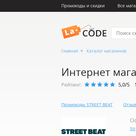
Промокоды и скидки
Все маг
LaCode
Главная
Каталог магазинов
Интернет мага
Рейтинг:
5,0/5
Промокоды STREET BEAT
Отзыв
О
St