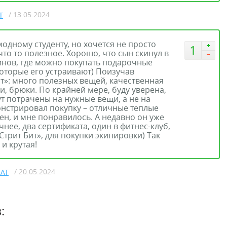
/ 13.05.2024
T
одному студенту, но хочется не просто
1
что то полезное. Хорошо, что сын скинул в
инов, где можно покупать подарочные
которые его устраивают) Поизучав
ит»: много полезных вещей, качественная
ки, брюки. По крайней мере, буду уверена,
т потрачены на нужные вещи, а не на
онстрировал покупку – отличные теплые
ен, и мне понравилось. А недавно он уже
нее, два сертификата, один в фитнес-клуб,
«Стрит Бит», для покупки экипировки) Так
 и крутая!
/ 20.05.2024
EAT
: