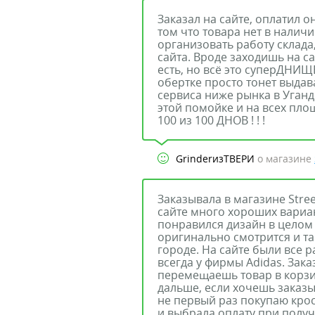
Заказал на сайте, оплатил о
том что товара нет в наличии
организовать работу склада
сайта. Вроде заходишь на са
есть, но всё это суперДНИЩ
обертке просто тонет выдав
сервиса ниже рынка в Уганде
этой помойке и на всех площ
100 из 100 ДНОВ ! ! !
GrinderизТВЕРИ
о магазине
Заказывала в магазине Stree
сайте много хороших вариант
понравился дизайн в целом
оригинально смотрится и та
городе. На сайте были все 
всегда у фирмы Adidas. Зак
перемещаешь товар в корз
дальше, если хочешь заказы
не первый раз покупаю крос
и выбрала оплату при полу