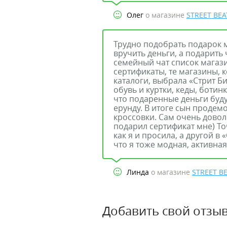
Олег
о магазине
STREET BEA
Трудно подобрать подарок м
вручить деньги, а подарить 
семейный чат список магаз
сертификаты, те магазины, 
каталоги, выбрала «Стрит Б
обувь и куртки, кеды, ботин
что подаренные деньги буду
ерунду. В итоге сын продем
кроссовки. Сам очень довол
подарил сертификат мне) Точ
как я и просила, а другой в 
что я тоже модная, активная
Линда
о магазине
STREET B
Добавить свой отзыв