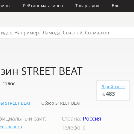
азины
Рейтинг магазинов
Товары дня
Блог
зин STREET BEAT
1 голос
В рейтинге
483
№
ы STREET BEAT
Обзор STREET BEAT
фициальный сайт:
Страна:
Россия
reet-beat.ru
Телефон: