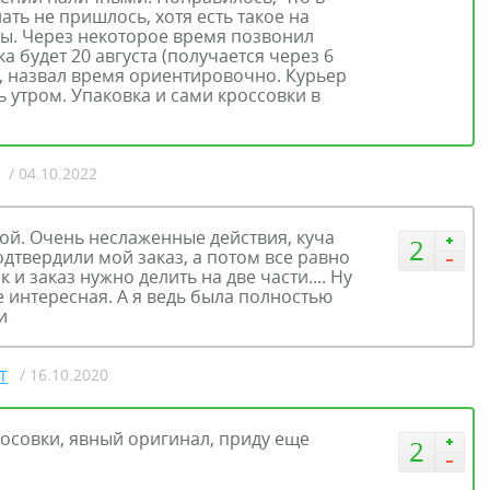
ать не пришлось, хотя есть такое на
ы. Через некоторое время позвонил
ка будет 20 августа (получается через 6
, назвал время ориентировочно. Курьер
 утром. Упаковка и сами кроссовки в
/ 04.10.2022
икой. Очень неслаженные действия, куча
2
дтвердили мой заказ, а потом все равно
к и заказ нужно делить на две части.... Ну
е интересная. А я ведь была полностью
и
/ 16.10.2020
T
осовки, явный оригинал, приду еще
2