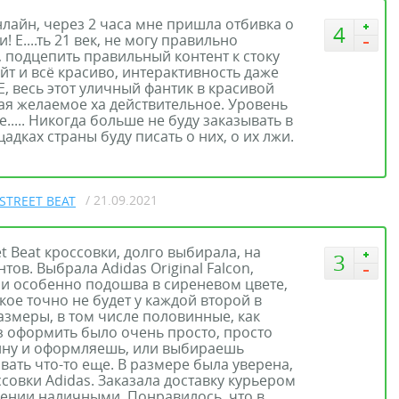
нлайн, через 2 часа мне пришла отбивка о
4
! Е....ть 21 век, не могу правильно
, подцепить правильный контент к стоку
йт и всё красиво, интерактивность даже
Е, весь этот уличный фантик в красивой
ая желаемое ха действительное. Уровень
..... Никогда больше не буду заказывать в
адках страны буду писать о них, о их лжи.
/ 21.09.2021
STREET BEAT
t Beat кроссовки, долго выбирала, на
3
ов. Выбрала Adidas Original Falcon,
 и особенно подошва в сиреневом цвете,
кое точно не будет у каждой второй в
размеры, в том числе половинные, как
аз оформить было очень просто, просто
ину и оформляешь, или выбираешь
вать что-то еще. В размере была уверена,
совки Adidas. Заказала доставку курьером
чении наличными. Понравилось, что в