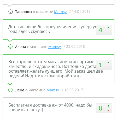
/ 14.01.2018
Танюшка
о магазине
Mamsy
Детские вещи без преувеличения супер) уже два
4
года здесь скупаюсь
/ 23.02.2018
Алена
о магазине
Mamsy
Все хорошо в этом магазине: и ассортимент, и
1
качество, и скидок много. Вот только доставка
оставляет желать лучшего. Мой заказ шел две
недели! Над этим стоит поработать
/ 18.05.2017
Лена
о магазине
Mamsy
Бесплатная доставка аж от 4000, надо бы
0
снизить планку :)