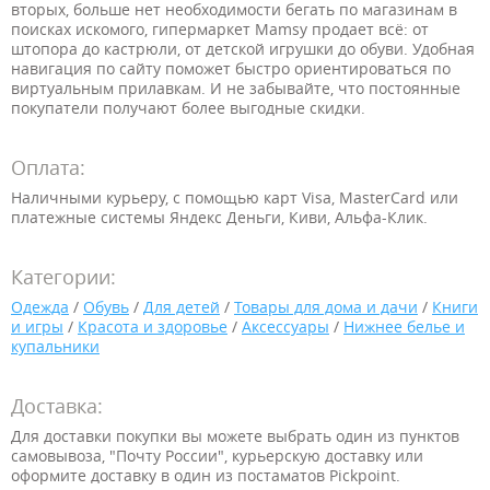
вторых, больше нет необходимости бегать по магазинам в
поисках искомого, гипермаркет Mamsy продает всё: от
штопора до кастрюли, от детской игрушки до обуви. Удобная
навигация по сайту поможет быстро ориентироваться по
виртуальным прилавкам. И не забывайте, что постоянные
покупатели получают более выгодные скидки.
Оплата:
Наличными курьеру, с помощью карт Visa, MasterCard или
платежные системы Яндекс Деньги, Киви, Альфа-Клик.
Категории:
Одежда
/
Обувь
/
Для детей
/
Товары для дома и дачи
/
Книги
и игры
/
Красота и здоровье
/
Аксессуары
/
Нижнее белье и
купальники
Доставка:
Для доставки покупки вы можете выбрать один из пунктов
самовывоза, "Почту России", курьерскую доставку или
оформите доставку в один из постаматов Pickpoint.