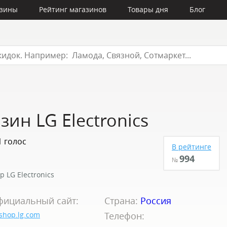
азины
Рейтинг магазинов
Товары дня
Блог
ин LG Electronics
1 голос
В рейтинге
994
№
р LG Electronics
фициальный сайт:
Страна:
Россия
shop.lg.com
Телефон: