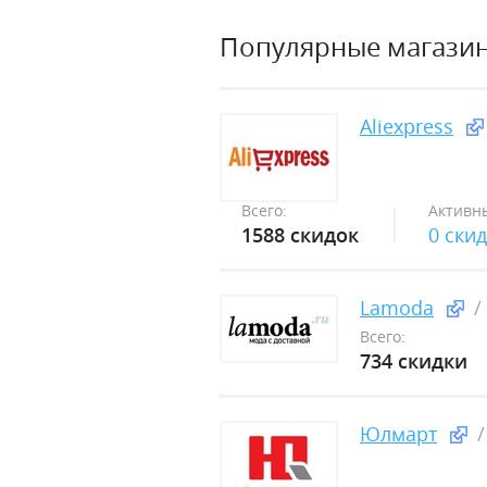
Популярные магази
Aliexpress
Всего:
Активн
1588 скидок
0 ски
Lamoda
Всего:
734 скидки
Юлмарт