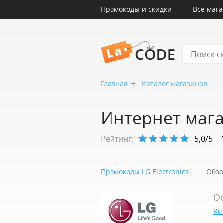
Промокоды и скидки
Все маг
LaCode
Главная
Каталог магазинов
Интернет магаз
Рейтинг:
5,0/5
Промокоды LG Electronics
Обзо
О
Ru