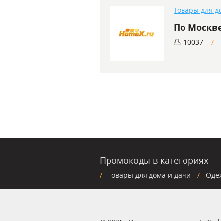
Товары для д
По Москв
10037
Промокоды в категориях
Товары для дома и дачи
Оде