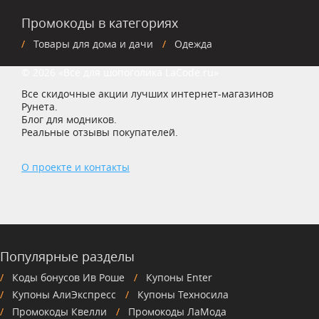
Промокоды в категориях
Товары для дома и дачи
Одежда
© 2026 «Все для шопоголика LaCode.ru»
Все скидочные акции лучших интернет-магазинов
Рунета.
Блог для модников.
Реальные отзывы покупателей.
О проекте и контакты
Популярные разделы
Коды бонусов Ив Роше
Купоны Enter
Купоны АлиЭкспресс
Купоны Техносила
Промокоды Квелли
Промокоды ЛаМода