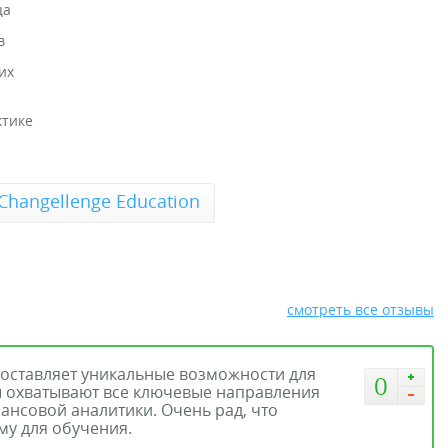
ца
в
их
ктике
hangellenge Education
смотреть все отзывы
доставляет уникальные возможности для
0
сы охватывают все ключевые направления
ансовой аналитики. Очень рад, что
му для обучения.