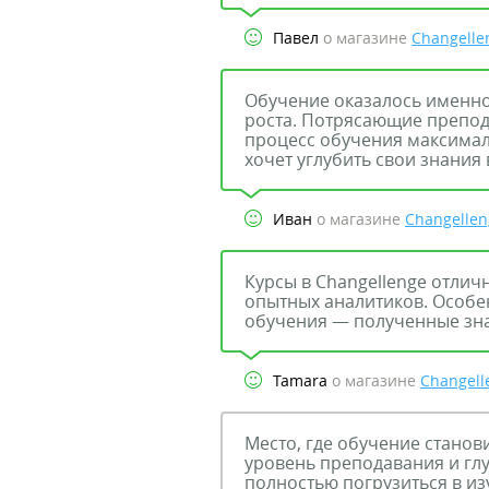
Павел
о магазине
Changelle
Обучение оказалось именно
роста. Потрясающие препод
процесс обучения максимал
хочет углубить свои знания 
Иван
о магазине
Changellen
Курсы в Changellenge отличн
опытных аналитиков. Особе
обучения — полученные зна
Tamara
о магазине
Changell
Место, где обучение стано
уровень преподавания и гл
полностью погрузиться в и