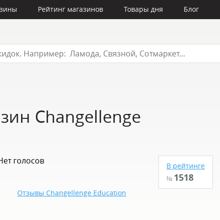
азины
Рейтинг магазинов
Товары дня
Блог
зин Changellenge
Нет голосов
В рейтинге
1518
№
Отзывы Changellenge Education