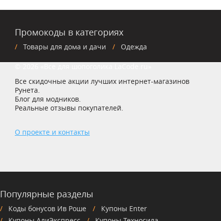
Промокоды в категориях
Товары для дома и дачи
Одежда
© 2026 «Все для шопоголика LaCode.ru»
Все скидочные акции лучших интернет-магазинов
Рунета.
Блог для модников.
Реальные отзывы покупателей.
О проекте и контакты
Популярные разделы
Коды бонусов Ив Роше
Купоны Enter
Купоны АлиЭкспресс
Купоны Техносила