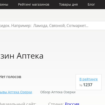
азины
Рейтинг магазинов
Товары дня
Блог
зин Аптека
Нет голосов
В рейтинге
1237
№
ывы Аптека Озерки
Обзор Аптека Озерки
фициальный сайт:
Страна:
Россия