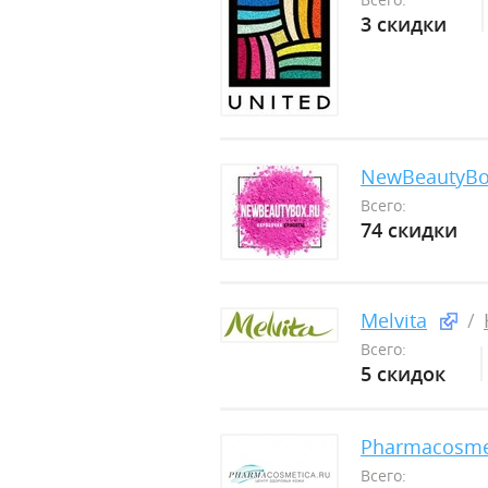
3 скидки
NewBeautyB
Всего:
74 скидки
Melvita
Всего:
5 скидок
Pharmacosme
Всего: