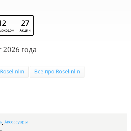
12
27
мокодом
Акции
 2026 года
oselinlin
Все про Roselinlin
ь
Аксессуары
,