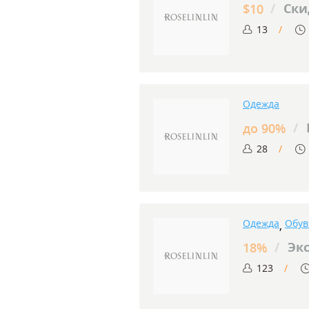
/
Скид
$10
13
Одежда
/
до 90%
28
Одежда
Обув
,
/
Экс
18%
123