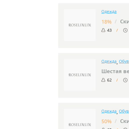
Одежда
/
Ски
18%
43
Одежда
Обув
,
Шестая в
62
Одежда
Обув
,
/
Ски
50%