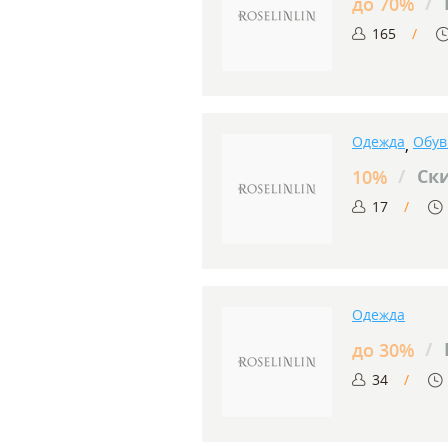
/
до 70%
165
Одежда
Обув
,
/
Ски
10%
17
Одежда
/
до 30%
34