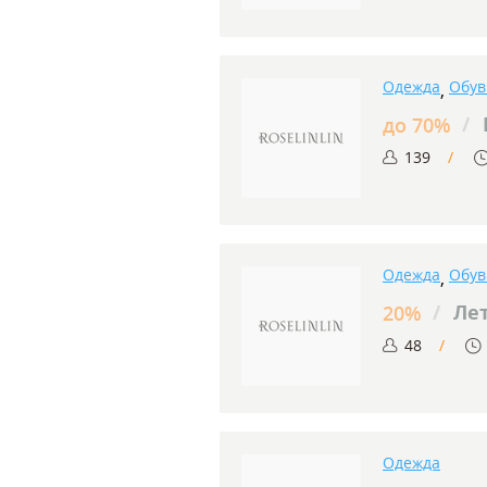
Одежда
Обув
,
/
до 70%
139
Одежда
Обув
,
/
Лет
20%
48
Одежда