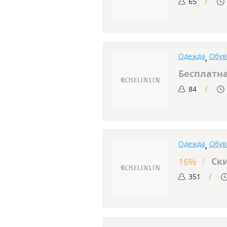
65
Одежда
Обув
,
Бесплатна
84
Одежда
Обув
,
/
Ски
16%
351