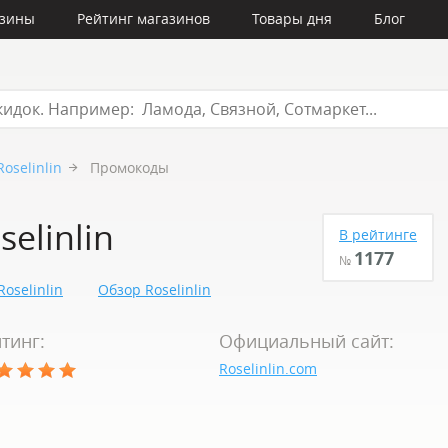
азины
Рейтинг магазинов
Товары дня
Блог
Roselinlin
Промокоды
elinlin
В рейтинге
1177
№
oselinlin
Обзор Roselinlin
тинг:
Официальный сайт:
Roselinlin.com