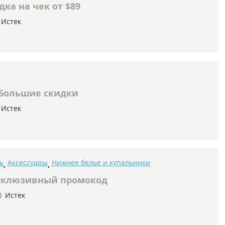
ка на чек от $89
Истек
Большие скидки
Истек
ь
Аксессуары
Нижнее белье и купальники
,
,
клюзивный промокод
Истек