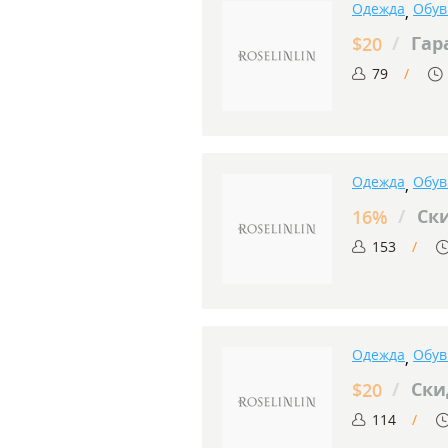
Одежда
Обув
,
/
Гар
$20
79
Одежда
Обув
,
/
Ски
16%
153
Одежда
Обув
,
/
Скид
$20
114