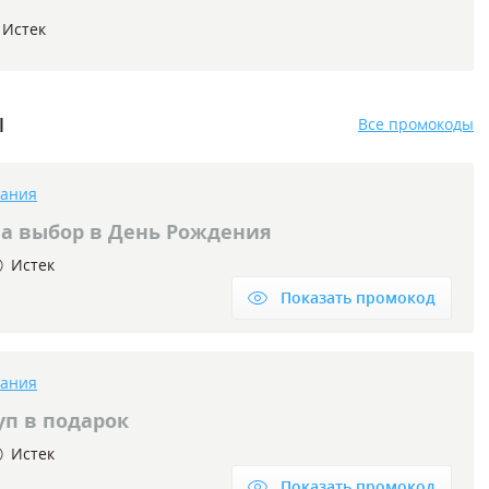
Истек
ы
Все промокоды
тания
на выбор в День Рождения
Истек
Показать промокод
тания
уп в подарок
Истек
Показать промокод