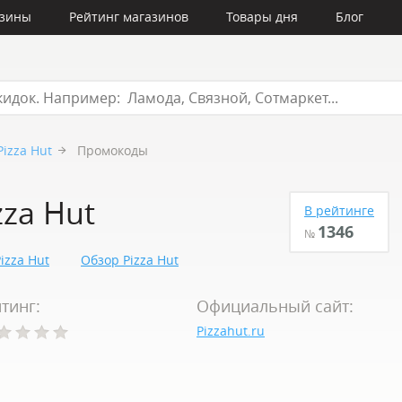
азины
Рейтинг магазинов
Товары дня
Блог
Pizza Hut
Промокоды
za Hut
В рейтинге
1346
№
izza Hut
Обзор Pizza Hut
тинг:
Официальный сайт:
Pizzahut.ru