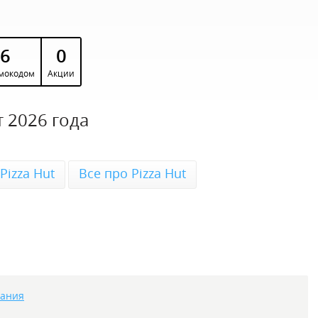
6
0
мокодом
Акции
 2026 года
Pizza Hut
Все про Pizza Hut
тания