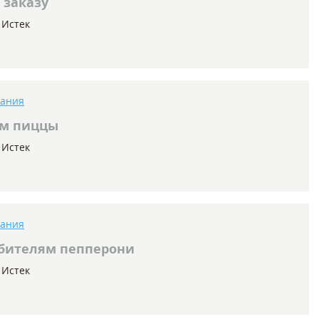
 заказу
Истек
тания
м пиццы
Истек
тания
бителям пепперони
Истек