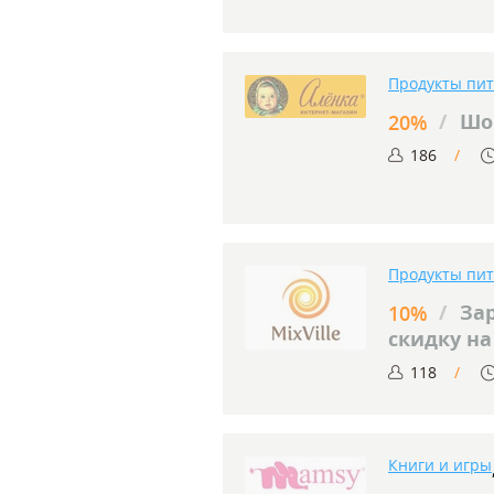
Продукты пи
/
Шо
20%
186
Продукты пи
/
За
10%
скидку н
118
Книги и игры