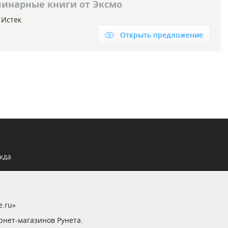
линарные книги от Эксмо
Истек
Открыть предложение
жда
e.ru»
рнет-магазинов Рунета.