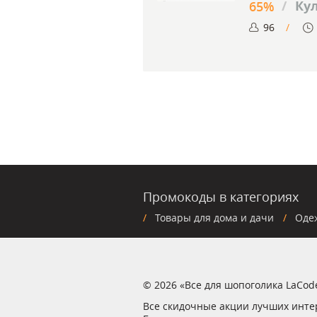
/
Ку
65%
96
Промокоды в категориях
Товары для дома и дачи
Оде
© 2026 «Все для шопоголика LaCod
Все скидочные акции лучших инте