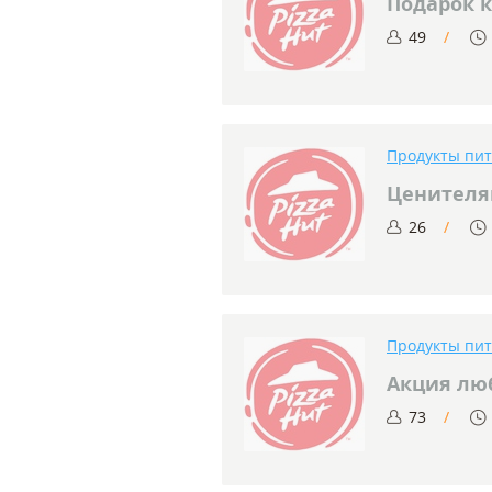
Подарок к
49
Продукты пи
Ценителя
26
Продукты пи
Акция лю
73