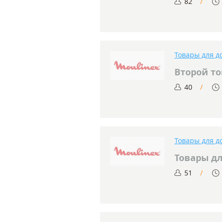
82
Товары для д
Второй то
40
Товары для д
Товары дл
51