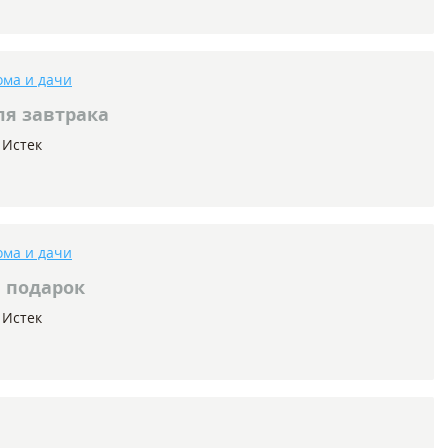
ома и дачи
ля завтрака
Истек
ома и дачи
 подарок
Истек