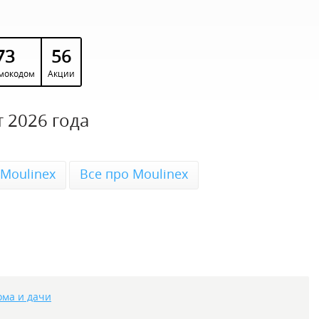
73
56
мокодом
Акции
 2026 года
 Moulinex
Все про Moulinex
ома и дачи