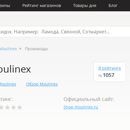
азины
Рейтинг магазинов
Товары дня
Блог
Moulinex
Промокоды
ulinex
В рейтинге
1057
№
oulinex
Обзор Moulinex
тинг:
Официальный сайт:
Shop.moulinex.ru