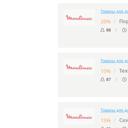
Товары для д
/
Пор
20%
88
Товары для д
/
Тех
10%
87
Товары для д
/
Ски
15%