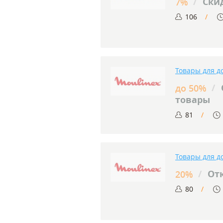
/
Скид
7%
106
Товары для д
/
до 50%
товары
81
Товары для д
/
Отк
20%
80