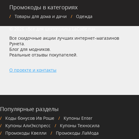
Промокоды в категориях
Товары для дома и дачи
Одежда
© 2026 «Все для шопоголика LaCode.ru»
Все скидочные акции лучших интернет-магазинов
Рунета.
Блог для модников.
Реальные отзывы покупателей.
О проекте и контакты
Популярные разделы
Коды бонусов Ив Роше
Купоны Enter
Купоны АлиЭкспресс
Купоны Техносила
Промокоды Квелли
Промокоды ЛаМода