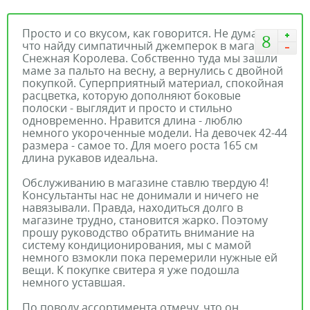
Просто и со вкусом, как говорится. Не думала,
8
что найду симпатичный джемперок в магазине
Снежная Королева. Собственно туда мы зашли
маме за пальто на весну, а вернулись с двойной
покупкой. Суперприятный материал, спокойная
расцветка, которую дополняют боковые
полоски - выглядит и просто и стильно
одновременно. Нравится длина - люблю
немного укороченные модели. На девочек 42-44
размера - самое то. Для моего роста 165 см
длина рукавов идеальна.
Обслуживанию в магазине ставлю твердую 4!
Консультанты нас не донимали и ничего не
навязывали. Правда, находиться долго в
магазине трудно, становится жарко. Поэтому
прошу руководство обратить внимание на
систему кондиционирования, мы с мамой
немного взмокли пока перемерили нужные ей
вещи. К покупке свитера я уже подошла
немного уставшая.
По поводу ассортимента отмечу, что он