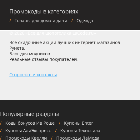
Промокоды в категориях
Товары для дома и дачи
Одежда
© 2026 «Все для шопоголика LaCode.ru»
Все скидочные акции лучших интернет-магазинов
Рунета.
Блог для модников.
Реальные отзывы покупателей.
О проекте и контакты
Популярные разделы
Коды бонусов Ив Роше
Купоны Enter
Купоны АлиЭкспресс
Купоны Техносила
Промокоды Квелли
Промокоды ЛаМода