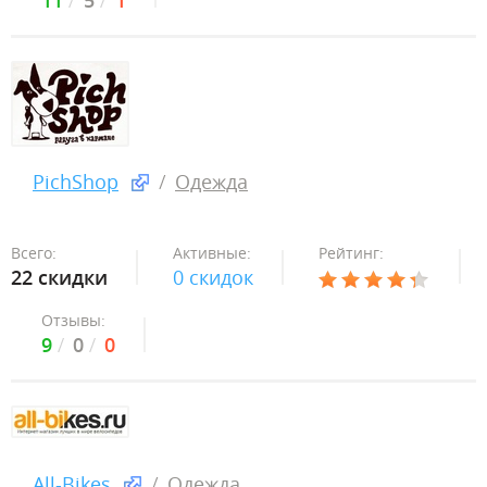
11
5
1
PichShop
Одежда
Всего:
Активные:
Рейтинг:
22 скидки
0 скидок
Отзывы:
9
0
0
All-Bikes
Одежда