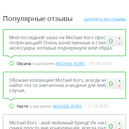
Популярные отзывы
смотреть все отзывы
Мой последний заказ на Michael Kors просто
0
потрясающий! Очень качественные и стильные
аксессуары, которые подчеркнули мой образ.
/ 01.04.2024
Оксана
о магазине
MICHAEL KORS
Обожаю коллекцию Michael Kors, всегда можно
0
найти что-то элегантное и модное для любого
случая.
/ 11.12.2023
Настя
о магазине
MICHAEL KORS
Michael Kors - мой любимый бренд! Их часы и
0
сумки просто вне конкуренции, всегда радуют