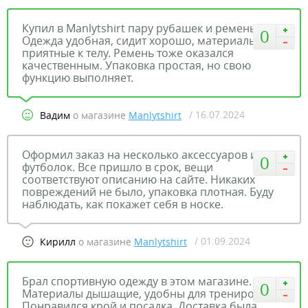
Купил в Manlytshirt пару рубашек и ремень.
0
Одежда удобная, сидит хорошо, материалы
приятные к телу. Ремень тоже оказался
качественным. Упаковка простая, но свою
функцию выполняет.
/ 16.07.2024
Вадим
о магазине
Manlytshirt
Оформил заказ на несколько аксессуаров и
0
футболок. Все пришло в срок, вещи
соответствуют описанию на сайте. Никаких
повреждений не было, упаковка плотная. Буду
наблюдать, как покажет себя в носке.
/ 01.09.2024
Кирилл
о магазине
Manlytshirt
Брал спортивную одежду в этом магазине.
0
Материалы дышащие, удобны для тренировок.
Понравился крой и посадка. Доставка была