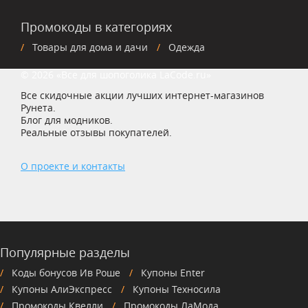
Промокоды в категориях
Товары для дома и дачи
Одежда
© 2026 «Все для шопоголика LaCode.ru»
Все скидочные акции лучших интернет-магазинов
Рунета.
Блог для модников.
Реальные отзывы покупателей.
О проекте и контакты
Популярные разделы
Коды бонусов Ив Роше
Купоны Enter
Купоны АлиЭкспресс
Купоны Техносила
Промокоды Квелли
Промокоды ЛаМода