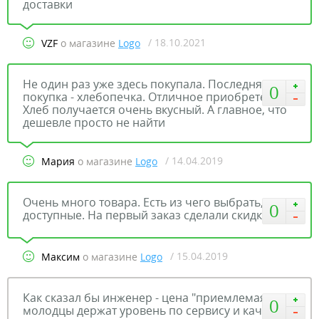
доставки
/ 18.10.2021
VZF
о магазине
Logo
Не один раз уже здесь покупала. Последняя
0
покупка - хлебопечка. Отличное приобретение!
Хлеб получается очень вкусный. А главное, что
дешевле просто не найти
/ 14.04.2019
Мария
о магазине
Logo
Очень много товара. Есть из чего выбрать, цены
0
доступные. На первый заказ сделали скидку
/ 15.04.2019
Максим
о магазине
Logo
Как сказал бы инженер - цена "приемлемая",
0
молодцы держат уровень по сервису и качеству