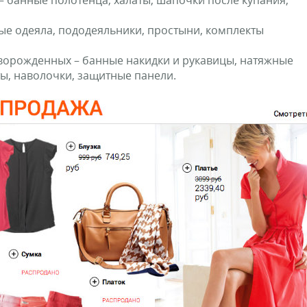
 банные полотенца, халаты, шапочки после купания,
ые одеяла, пододеяльники, простыни, комплекты
оворожденных – банные накидки и рукавицы, натяжные
ты, наволочки, защитные панели.