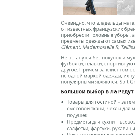
Очевидно, что владельцы мага
от известных французских бре
приобрести головные уборы, ак
предметы одежды от самых из
Clément, Mademoiselle R, Tailli
Не останутся без покупок и му
футболки, плавки, спортивную 
другое. Причем за клиентом ос
не одной маркой одежды, их ту
популярными являются: Soft Grey,
Большой выбор в Ла Редут
Товары для гостиной – зате
смесовой ткани, чехлы для 
подушек.
Предметы для кухни – всево
салфетки, фартуки, рукавицы