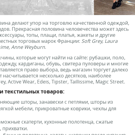
зина делают упор на торговлю качественной одеждой,
ндов. Прекрасная половина человечества может здесь
сессуары, топы, плащи, платья, жакеты и другие
вестных торговых марок Франции:
Soft Grey, Laura
ssime, Anne Weyburn
.
жчины, которые могут найти на сайте: рубашки, поло,
одежду, кардиганы, обувь, свитера пуловеры и многие
тавляется право выбора, ведь магазин торгует далеко
т насчитывается несколько десятков, наиболее
 Active Wear, Edeis, Tipster, Taillissime, Magic Street.
и текстильных товаров:
мняющие шторы, занавески с петлями, шторы из
мягкой мебели, прикроватные коврики, чехлы для
зможные скатерти, кухонные полотенца, сжатые
, прихватки.