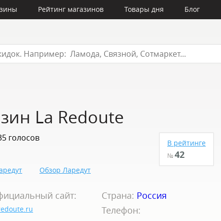
азины
Рейтинг магазинов
Товары дня
Блог
зин La Redoute
35 голосов
В рейтинге
42
№
аредут
Обзор Ларедут
фициальный сайт:
Страна:
Россия
redoute.ru
Телефон: